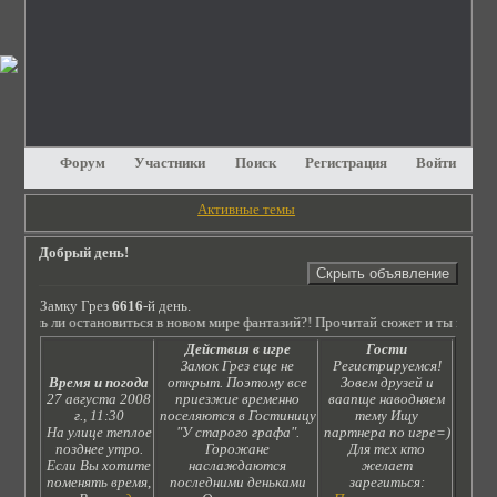
Форум
Участники
Поиск
Регистрация
Войти
Активные темы
Добрый день!
Замку Грез
6616
-й день.
очешь ли остановиться в новом мире фантазий?! Прочитай сюжет и ты поймешь,
Действия в игре
Гости
Замок Грез еще не
Регистрируемся!
Время и погода
открыт. Поэтому все
Зовем друзей и
27 августа 2008
приезжие временно
ваапще наводняем
г., 11:30
поселяются в Гостиницу
тему Ищу
На улице теплое
"У старого графа".
партнера по игре=)
позднее утро.
Горожане
Для тех кто
Если Вы хотите
наслаждаются
желает
поменять время,
последними деньками
зарегиться: