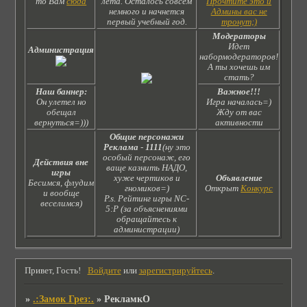
то Вам
сюда
лета. Осталось совсем
Прочтите это и
немного и начнется
Админы вас не
первый учебный год.
тронут;)
Модераторы
Идет
Администрация
набормодераторов!
А ты хочешь им
стать?
Наш баннер:
Важное!!!
Он улетел но
Игра началась=)
обещал
Жду от вас
вернуться=)))
активности
Общие персонажи
Реклама
-
1111
(ну это
особый персонаж, его
Действия вне
ваще казнить НАДО,
игры
хуже чертиков и
Объявление
Бесимся, флудим
гномиков=)
Открыт
Конкурс
и вообще
P.s. Рейтинг игры NC-
веселимся)
5:Р (за объяснениями
обращайтесь к
администрации)
Привет, Гость!
Войдите
или
зарегистрируйтесь
.
»
.:Замок Грез:.
»
РекламкО