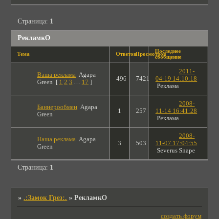
Страница:
1
РекламкО
Последнее
Тема
Ответов
Просмотров
сообщение
2011-
Ваша реклама
Agapa
496
7421
04-19 14:10:18
Green
[
1
2
3
…
17
]
Реклама
2008-
Баннерообмен
Agapa
1
257
11-14 16:41:28
Green
Реклама
2008-
Наша реклама
Agapa
3
503
11-07 17:04:55
Green
Severus Snape
Страница:
1
»
.:Замок Грез:.
»
РекламкО
создать форум