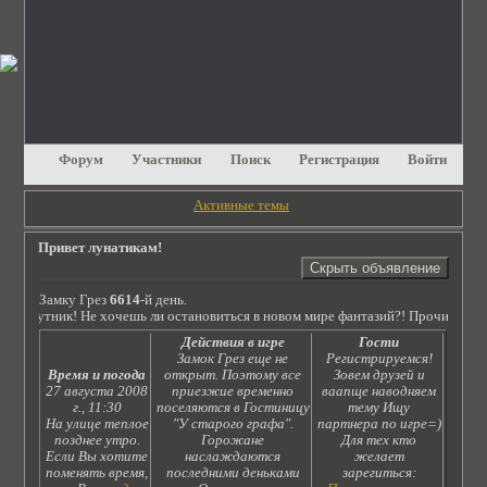
Форум
Участники
Поиск
Регистрация
Войти
Активные темы
Привет лунатикам!
Замку Грез
6614
-й день.
бя путник! Не хочешь ли остановиться в новом мире фантазий?! Прочитай сюже
Действия в игре
Гости
Замок Грез еще не
Регистрируемся!
Время и погода
открыт. Поэтому все
Зовем друзей и
27 августа 2008
приезжие временно
ваапще наводняем
г., 11:30
поселяются в Гостиницу
тему Ищу
На улице теплое
"У старого графа".
партнера по игре=)
позднее утро.
Горожане
Для тех кто
Если Вы хотите
наслаждаются
желает
поменять время,
последними деньками
зарегиться: