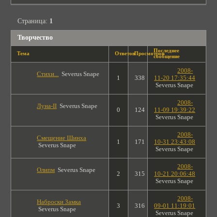
Страница:
1
Творчество
Последнее
Тема
Ответов
Просмотров
сообщение
2008-
Стихи...
Severus Snape
1
338
11-20 17:35:44
Severus Snape
2008-
Луна-II
Severus Snape
0
124
11-09 19:39:22
Severus Snape
2008-
Смещение Шинха
1
171
10-31 23:43:08
Severus Snape
Severus Snape
2008-
Олипм
Severus Snape
2
315
10-21 20:06:48
Severus Snape
2008-
Наброски Замка
3
316
09-01 11:19:01
Severus Snape
Severus Snape