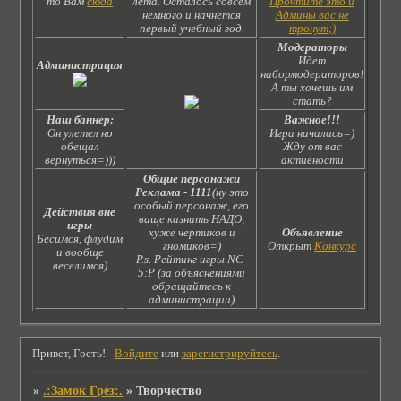
то Вам
сюда
лета. Осталось совсем
Прочтите это и
немного и начнется
Админы вас не
первый учебный год.
тронут;)
Модераторы
Идет
Администрация
набормодераторов!
А ты хочешь им
стать?
Наш баннер:
Важное!!!
Он улетел но
Игра началась=)
обещал
Жду от вас
вернуться=)))
активности
Общие персонажи
Реклама
-
1111
(ну это
особый персонаж, его
Действия вне
ваще казнить НАДО,
игры
хуже чертиков и
Объявление
Бесимся, флудим
гномиков=)
Открыт
Конкурс
и вообще
P.s. Рейтинг игры NC-
веселимся)
5:Р (за объяснениями
обращайтесь к
администрации)
Привет, Гость!
Войдите
или
зарегистрируйтесь
.
»
.:Замок Грез:.
»
Творчество