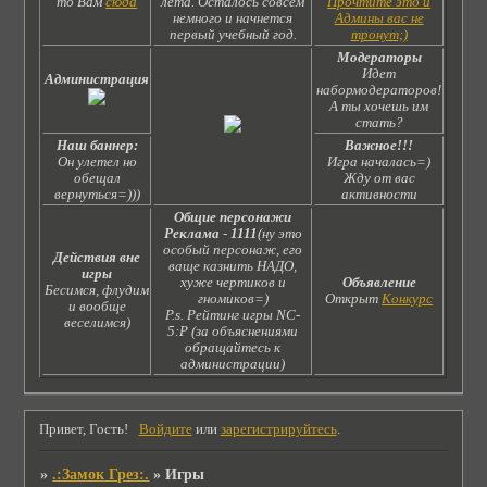
то Вам
сюда
лета. Осталось совсем
Прочтите это и
немного и начнется
Админы вас не
первый учебный год.
тронут;)
Модераторы
Идет
Администрация
набормодераторов!
А ты хочешь им
стать?
Наш баннер:
Важное!!!
Он улетел но
Игра началась=)
обещал
Жду от вас
вернуться=)))
активности
Общие персонажи
Реклама
-
1111
(ну это
особый персонаж, его
Действия вне
ваще казнить НАДО,
игры
хуже чертиков и
Объявление
Бесимся, флудим
гномиков=)
Открыт
Конкурс
и вообще
P.s. Рейтинг игры NC-
веселимся)
5:Р (за объяснениями
обращайтесь к
администрации)
Привет, Гость!
Войдите
или
зарегистрируйтесь
.
»
.:Замок Грез:.
»
Игры