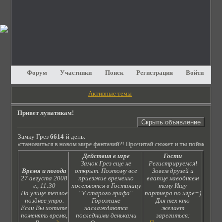
Форум
Участники
Поиск
Регистрация
Войти
Активные темы
Привет лунатикам!
Замку Грез
6614
-й день.
 ли остановиться в новом мире фантазий?! Прочитай сюжет и ты поймешь, что 
Действия в игре
Гости
Замок Грез еще не
Регистрируемся!
Время и погода
открыт. Поэтому все
Зовем друзей и
27 августа 2008
приезжие временно
ваапще наводняем
г., 11:30
поселяются в Гостиницу
тему Ищу
На улице теплое
"У старого графа".
партнера по игре=)
позднее утро.
Горожане
Для тех кто
Если Вы хотите
наслаждаются
желает
поменять время,
последними деньками
зарегиться: