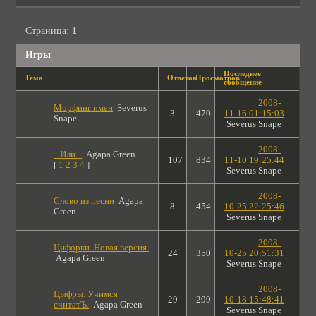
Страница:
1
Игры
Последнее
Тема
Ответов
Просмотров
сообщение
2008-
Морфинг имен
Severus
3
470
11-16 01:15:03
Snape
Severus Snape
2008-
...Или...
Agapa Green
107
834
11-10 19:25:44
[
1
2
3
4
]
Severus Snape
2008-
Слово из песни
Agapa
8
454
10-25 22:25:46
Green
Severus Snape
2008-
Цифорки. Новая версия.
24
350
10-25 20:51:31
Agapa Green
Severus Snape
2008-
Цыфры. Учимся
29
299
10-18 15:48:41
считатЪ.
Agapa Green
Severus Snape