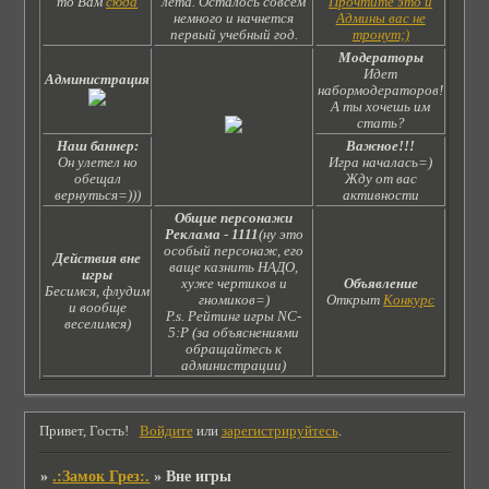
то Вам
сюда
лета. Осталось совсем
Прочтите это и
немного и начнется
Админы вас не
первый учебный год.
тронут;)
Модераторы
Идет
Администрация
набормодераторов!
А ты хочешь им
стать?
Наш баннер:
Важное!!!
Он улетел но
Игра началась=)
обещал
Жду от вас
вернуться=)))
активности
Общие персонажи
Реклама
-
1111
(ну это
особый персонаж, его
Действия вне
ваще казнить НАДО,
игры
хуже чертиков и
Объявление
Бесимся, флудим
гномиков=)
Открыт
Конкурс
и вообще
P.s. Рейтинг игры NC-
веселимся)
5:Р (за объяснениями
обращайтесь к
администрации)
Привет, Гость!
Войдите
или
зарегистрируйтесь
.
»
.:Замок Грез:.
»
Вне игры