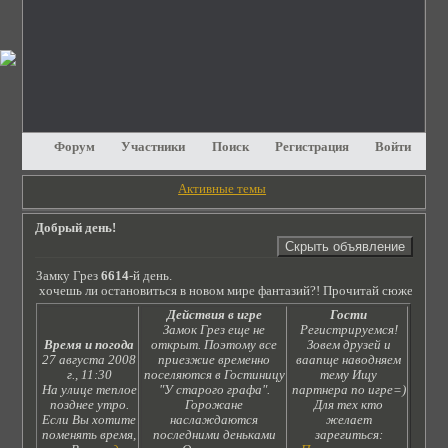
Форум
Участники
Поиск
Регистрация
Войти
Активные темы
Добрый день!
Замку Грез
6614
-й день.
! Не хочешь ли остановиться в новом мире фантазий?! Прочитай сюжет и ты п
Действия в игре
Гости
Замок Грез еще не
Регистрируемся!
Время и погода
открыт. Поэтому все
Зовем друзей и
27 августа 2008
приезжие временно
ваапще наводняем
г., 11:30
поселяются в Гостиницу
тему Ищу
На улице теплое
"У старого графа".
партнера по игре=)
позднее утро.
Горожане
Для тех кто
Если Вы хотите
наслаждаются
желает
поменять время,
последними деньками
зарегиться: