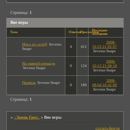
Страница:
1
Вне игры
Последнее
Тема
Ответов
Просмотров
сообщение
2008-
Мясо по сети]|[
Severus
4
412
10-25 21:02:07
Snape
Severus Snape
2008-
На главной площади
0
124
10-13 21:08:19
Severus Snape
Severus Snape
2008-
Правила
Severus Snape
0
180
08-04 18:42:00
Severus Snape
Страница:
1
»
.:Замок Грез:.
»
Вне игры
создать форум