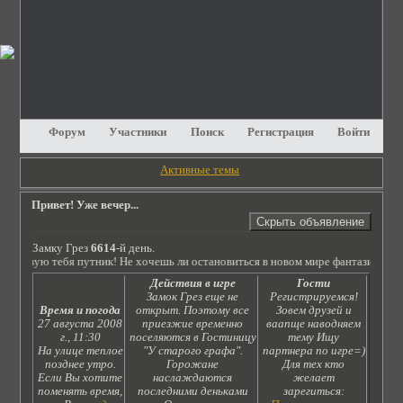
Форум
Участники
Поиск
Регистрация
Войти
Активные темы
Привет! Уже вечер...
Замку Грез
6614
-й день.
етствую тебя путник! Не хочешь ли остановиться в новом мире фантазий?! Про
Действия в игре
Гости
Замок Грез еще не
Регистрируемся!
Время и погода
открыт. Поэтому все
Зовем друзей и
27 августа 2008
приезжие временно
ваапще наводняем
г., 11:30
поселяются в Гостиницу
тему Ищу
На улице теплое
"У старого графа".
партнера по игре=)
позднее утро.
Горожане
Для тех кто
Если Вы хотите
наслаждаются
желает
поменять время,
последними деньками
зарегиться: