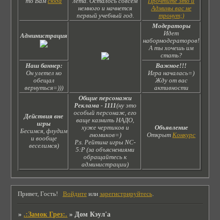
то Вам
сюда
лета. Осталось совсем
Прочтите это и
немного и начнется
Админы вас не
первый учебный год.
тронут;)
Модераторы
Идет
Администрация
набормодераторов!
А ты хочешь им
стать?
Наш баннер:
Важное!!!
Он улетел но
Игра началась=)
обещал
Жду от вас
вернуться=)))
активности
Общие персонажи
Реклама
-
1111
(ну это
особый персонаж, его
Действия вне
ваще казнить НАДО,
игры
хуже чертиков и
Объявление
Бесимся, флудим
гномиков=)
Открыт
Конкурс
и вообще
P.s. Рейтинг игры NC-
веселимся)
5:Р (за объяснениями
обращайтесь к
администрации)
Привет, Гость!
Войдите
или
зарегистрируйтесь
.
»
.:Замок Грез:.
»
Дом Кэул'а