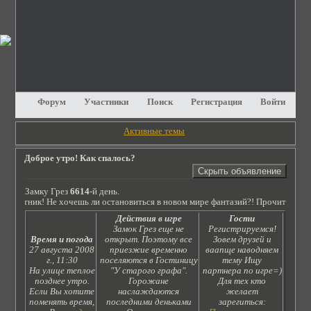
Форум
Участники
Поиск
Регистрация
Войти
Активные темы
Доброе утро! Как спалось?
Замку Грез
6614
-й день.
я путник! Не хочешь ли остановиться в новом мире фантазий?! Прочитай сюжет
Действия в игре
Гости
Замок Грез еще не
Регистрируемся!
Время и погода
открыт. Поэтому все
Зовем друзей и
27 августа 2008
приезжие временно
ваапще наводняем
г., 11:30
поселяются в Гостиницу
тему Ищу
На улице теплое
"У старого графа".
партнера по игре=)
позднее утро.
Горожане
Для тех кто
Если Вы хотите
наслаждаются
желает
поменять время,
последними деньками
зарегиться: