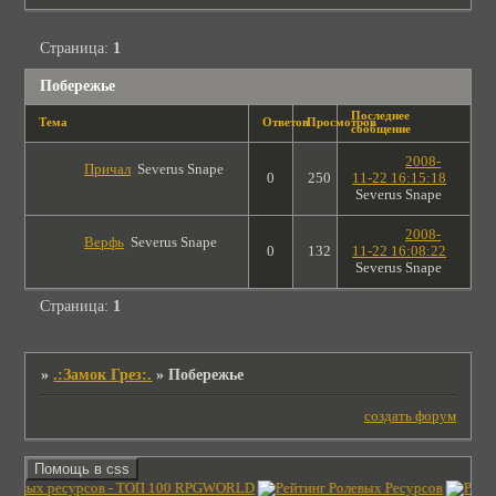
Страница:
1
Побережье
Последнее
Тема
Ответов
Просмотров
сообщение
2008-
Причал
Severus Snape
0
250
11-22 16:15:18
Severus Snape
2008-
Верфь
Severus Snape
0
132
11-22 16:08:22
Severus Snape
Страница:
1
»
.:Замок Грез:.
»
Побережье
создать форум