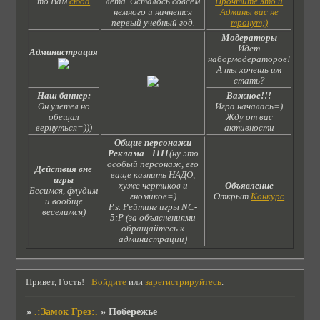
то Вам
сюда
лета. Осталось совсем
Прочтите это и
немного и начнется
Админы вас не
первый учебный год.
тронут;)
Модераторы
Идет
Администрация
набормодераторов!
А ты хочешь им
стать?
Наш баннер:
Важное!!!
Он улетел но
Игра началась=)
обещал
Жду от вас
вернуться=)))
активности
Общие персонажи
Реклама
-
1111
(ну это
особый персонаж, его
Действия вне
ваще казнить НАДО,
игры
хуже чертиков и
Объявление
Бесимся, флудим
гномиков=)
Открыт
Конкурс
и вообще
P.s. Рейтинг игры NC-
веселимся)
5:Р (за объяснениями
обращайтесь к
администрации)
Привет, Гость!
Войдите
или
зарегистрируйтесь
.
»
.:Замок Грез:.
»
Побережье