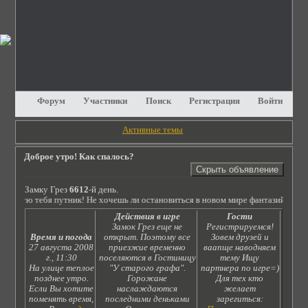
Форум
Участники
Поиск
Регистрация
Войти
Активные темы
Доброе утро! Как спалось?
Замку Грез
6612
-й день.
тствую тебя путник! Не хочешь ли остановиться в новом мире фантазий?! Проч
Действия в игре
Гости
Замок Грез еще не
Регистрируемся!
Время и погода
открыт. Поэтому все
Зовем друзей и
27 августа 2008
приезжие временно
ваапще наводняем
г., 11:30
поселяются в Гостиницу
тему Ищу
На улице теплое
"У старого графа".
партнера по игре=)
позднее утро.
Горожане
Для тех кто
Если Вы хотите
наслаждаются
желает
поменять время,
последними деньками
зарегиться: