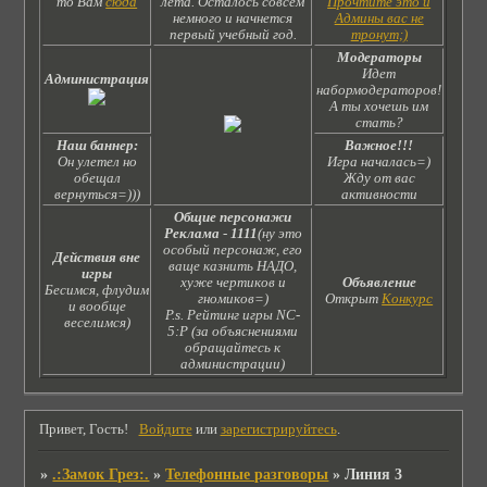
то Вам
сюда
лета. Осталось совсем
Прочтите это и
немного и начнется
Админы вас не
первый учебный год.
тронут;)
Модераторы
Идет
Администрация
набормодераторов!
А ты хочешь им
стать?
Наш баннер:
Важное!!!
Он улетел но
Игра началась=)
обещал
Жду от вас
вернуться=)))
активности
Общие персонажи
Реклама
-
1111
(ну это
особый персонаж, его
Действия вне
ваще казнить НАДО,
игры
хуже чертиков и
Объявление
Бесимся, флудим
гномиков=)
Открыт
Конкурс
и вообще
P.s. Рейтинг игры NC-
веселимся)
5:Р (за объяснениями
обращайтесь к
администрации)
Привет, Гость!
Войдите
или
зарегистрируйтесь
.
»
.:Замок Грез:.
»
Телефонные разговоры
»
Линия 3