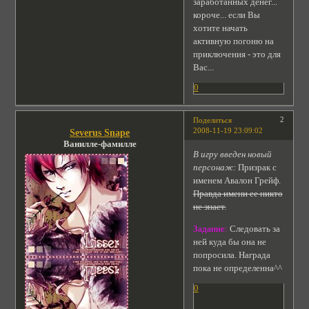
заработанных денег...
короче... если Вы
хотите начать
активную погоню на
приключения - это для
Вас...
0
2
Поделиться
2008-11-19 23:09:02
Severus Snape
Ванилле-фамилле
В игру введен новый
персонаж:
Призрак с
именем Авалон Грейф.
Правда имени ее никто
не знает.
Задание:
Следовать за
ней куда бы она не
попросила. Награда
пока не определенна^^
0