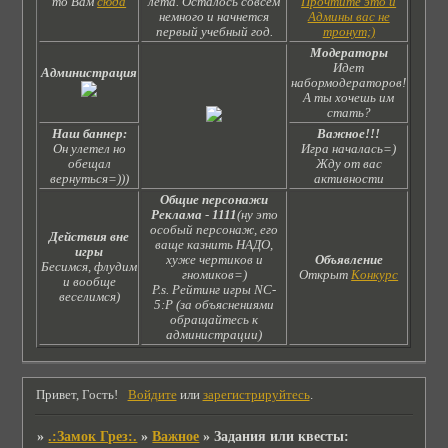
то Вам
сюда
лета. Осталось совсем
Прочтите это и
немного и начнется
Админы вас не
первый учебный год.
тронут;)
Модераторы
Идет
Администрация
набормодераторов!
А ты хочешь им
стать?
Наш баннер:
Важное!!!
Он улетел но
Игра началась=)
обещал
Жду от вас
вернуться=)))
активности
Общие персонажи
Реклама
-
1111
(ну это
особый персонаж, его
Действия вне
ваще казнить НАДО,
игры
хуже чертиков и
Объявление
Бесимся, флудим
гномиков=)
Открыт
Конкурс
и вообще
P.s. Рейтинг игры NC-
веселимся)
5:Р (за объяснениями
обращайтесь к
администрации)
Привет, Гость!
Войдите
или
зарегистрируйтесь
.
»
.:Замок Грез:.
»
Важное
»
Задания или квесты: