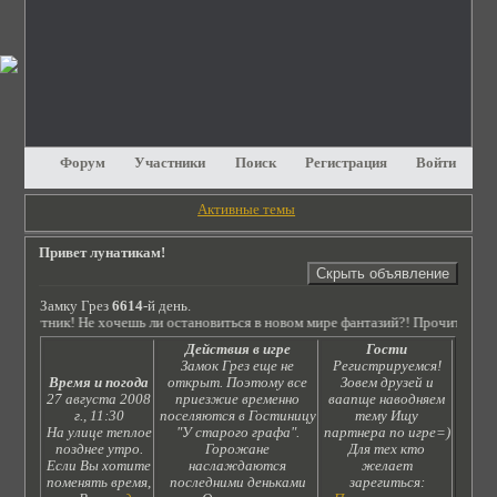
Форум
Участники
Поиск
Регистрация
Войти
Активные темы
Привет лунатикам!
Замку Грез
6614
-й день.
 путник! Не хочешь ли остановиться в новом мире фантазий?! Прочитай сюжет
Действия в игре
Гости
Замок Грез еще не
Регистрируемся!
Время и погода
открыт. Поэтому все
Зовем друзей и
27 августа 2008
приезжие временно
ваапще наводняем
г., 11:30
поселяются в Гостиницу
тему Ищу
На улице теплое
"У старого графа".
партнера по игре=)
позднее утро.
Горожане
Для тех кто
Если Вы хотите
наслаждаются
желает
поменять время,
последними деньками
зарегиться: