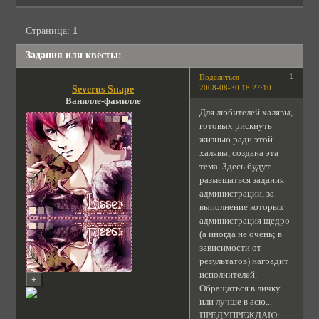
Страница:
1
Задания или квесты:
1
Поделиться
2008-08-30 18:27:10
Severus Snape
Ванилле-фамилле
Для любителей халявы,
готовых рискнуть
жизнью ради этой
халявы, создана эта
тема. Здесь будут
размещаться задания
администрации, за
выполнение которых
администрация щедро
(а иногда не очень; в
зависимости от
результатов) наградит
исполнителей.
Обращаться в личку
или лучше в асю...
ПРЕДУПРЕЖДАЮ: