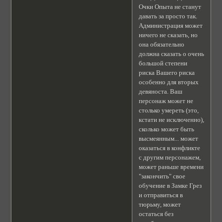
Очки Опыта не станут
давать за просто так.
Администрация может
ничего не сказать, но
она обязательно
должна сказать о очень
большой степени
риска Вашего риска
особенно для вторых
девяноста. Ваш
персонаж может не
столько умереть (это,
кстати не исключенно),
сколько может быть
высмеянным... может
оказаться в конфликте
с другим персонажем,
может раньше времени
"закончить" свое
обучение в Замке Грез
и отправиться в
тюрьму, может
остаться без