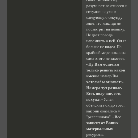
разумностью отнесся к
ситуации и уже в
следующую секунду
знал, что никогда не
посмотрит на повязку.
Не даст повода
напомнить о ней. Он ее
больше не видел. По
крайней мере пока она
сама этого не захочет.
- Ну Вам остается
только решить какой
именно номер Вы
хотели бы занимать.
Номера тут разные.
Есть получше, есть
похуже.
- Успел
объяснить он до того,
как они оказались у
"ресепшиона".
- Все
зависит от Ваших
материальных
ресурсов.