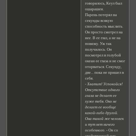
говорилось, Кеул был
ошарашен.
Парень потерял на
секунды всякую
способность мыслить.
Он просто смотрел на
нее. В ее глаз, а не на
повязку. Уж так
получилось. Он
посмотрел в голубой
океан ее глаза и не смог
оторваться. Секунду,
две... пока не пришел в
себя.
- Хватит! Успокойся!
Отсутствие одного
глаза не делает ее
хуже тебя. Оно не
делает ее вообще
какой-либо другой.
Она такой же человек
и тут нет ничего
особенного.
- Он со
свойственной ему