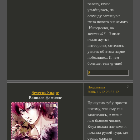
голову, глупо
улыбнулась, на
секунду заглянув в
глаза нового знакомого
-Интересно, он
местный?
- Эмили
стало жутко
интеерсно, хотелось
узнать об этом парне
побольше... И чем
больше, тем лучше!
0
7
Поделиться
2008-11-12 23:52:12
Severus Snape
Ванилле-фамилле
Прикусив губу просто
потому, что ему так
захотелось,
а так с
ним бывало часто
,
Кеул пожал плечами и
показал рукой туда, где
стоял, ожидая