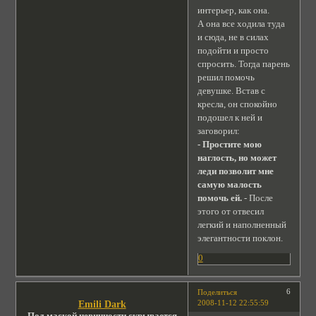
интерьер, как она.
А она все ходила туда
и сюда, не в силах
подойти и просто
спросить. Тогда парень
решил помочь
девушке. Встав с
кресла, он спокойно
подошел к ней и
заговорил:
- Простите мою
наглость, но может
леди позволит мне
самую малость
помочь ей.
- После
этого от отвесил
легкий и наполненный
элегантности поклон.
0
6
Поделиться
2008-11-12 22:55:59
Emili Dark
Под маской невинности скрывается