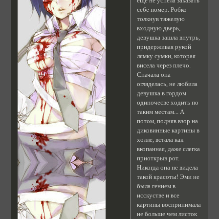
ещё не успела заказать
себе номер. Робко
толкнув тяжелую
входную дверь,
девушка зашла внутрь,
придерживая рукой
лямку сумки, которая
висела через плечо.
Сначала она
огляделась, не любила
девушка в гордом
одиночесве ходить по
таким местам... А
потом, подняв взор на
диковинные картины в
холле, встала как
вкопанная, даже слегка
приоткрыв рот.
Никогда она не видела
такой красоты! Эми не
была гением в
исскустве и все
картины воспринимала
не больше чем листок