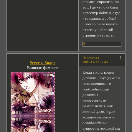
решаясь спросить что -
то... Где - то она была
чересчур бойкой, а где
- то слишком робкой.
Сложно было понять
отчего у неё такой
странный характер...
0
5
Поделиться
2008-11-12 22:45:55
Severus Snape
Ванилле-фамилле
Когда в холл вошла
девушка, Кэул думал о
возвышенном...
о
необходимости
развития
человеческого
самосознания, как
главной цели, через
которую возможно
освобождение
сущности людской от