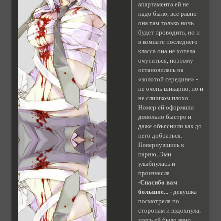
апартамента ей не
надо было, все равно
она там только ночь
будет проводить, но и
в комнате последнего
класса она не хотела
очутиться, поэтому
остановилась на
«золотой середине» -
не очень шикарно, но и
не слишком плохо.
Номер ей оформили
довольно быстро и
даже объяснили как до
него добраться.
Повернувшись к
парню, Эми
улыбнулась и
произнесла
-Спасибо вам
большое...
- девушка
посмотрела по
сторонам и вздохнула,
здесь ей было явно