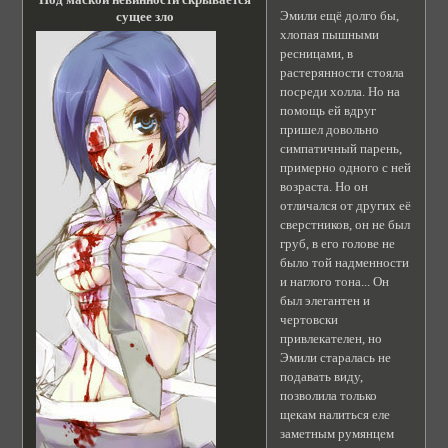
Эмили ещё долго бы,
сущее зло
хлопая пышными
ресницами, в
растерянности стояла
посреди холла. Но на
помощь ей вдруг
пришел довольно
симпатичный парень,
примерно одного с ней
возраста. Но он
отличался от других её
сверстников, он не был
груб, в его голове не
было той надменности
и наглого тона... Он
был элегантен и
чертовски
привлекателен, но
Эмили старалась не
подавать виду,
позволила только
щекам налиться еле
заметным румянцем