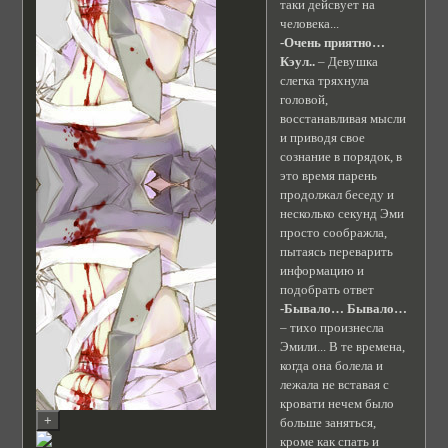
таки дейсвует на
человека...
-Очень приятно…
Кэул..
– Девушка
слегка тряхнула
головой,
восстанавливая мысли
и приводя свое
сознание в порядок, в
это время парень
продолжал беседу и
несколько секунд Эми
просто соображла,
пытаясь переварить
информацию и
подобрать ответ
-Бывало… Бывало…
– тихо произнесла
Эмили... В те времена,
когда она болела и
лежала не вставая с
кровати нечем было
больше заняться,
кроме как спать и