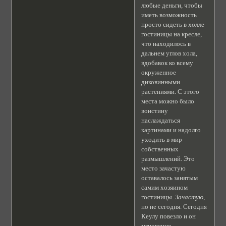
любые деньги, чтобы
иметь возможность
просто сидеть в холле
гостиницы на кресле,
что находилось в
дальнем углов хола,
вдобавок ко всему
окруженное
диковинными
растениями. С этого
места можно было
воистину
наслаждаться
картинами и надолго
уходить в мир
собственных
размышлений. Это
место зачастую
оставалось занятым
самим хозяином
гостиницы.
Зачастую
,
но не сегодня. Сегодня
Кеулу повезло и он
мгновенно