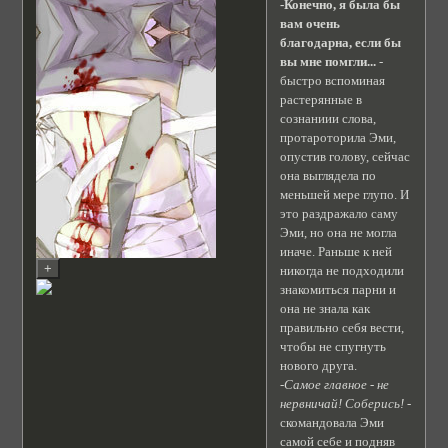
-Конечно, я была бы
вам очень
благодарна, если бы
вы мне помгли...
-
быстро вспоминая
растерянные в
сознаниии слова,
протароторила Эми,
опустив голову, сейчас
она выглядела по
меньшей мере глупо. И
это раздражало саму
Эми, но она не могла
иначе. Раньше к ней
никогда не подходили
знакомиться парни и
она не знала как
правильно себя вести,
чтобы не спугнуть
нового друга.
-Самое главное - не
нервничай! Соберись!
-
скомандовала Эми
самой себе и подняв