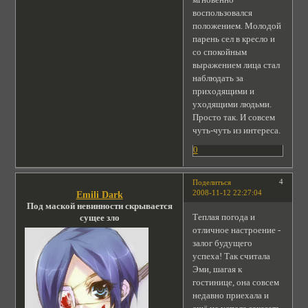
воспользовался
положением. Молодой
парень сел в кресло и
со спокойным
выражением лица стал
наблюдать за
приходящими и
уходящими людьми.
Просто так. И совсем
чуть-чуть из интереса.
0
4
Поделиться
2008-11-12 22:27:04
Emili Dark
Под маской невинности скрывается
Теплая погода и
сущее зло
отличное настроение -
залог будущего
успеха! Так считала
Эми, шагая к
гостинице, она совсем
недавно приехала и