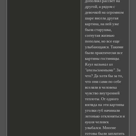
дополнял рассвет на
другой, а рядом с
девочкой на огромном
шаре висела другая
картина, на ней уже
была старушка,
согнутая жизнью
пополам, но все еще
улыбающаяся. Такими
были практически все
картины гостиницы.
Кеул называл их
"апельсиновыми"
. За
что? Да хотя бы за то,
что они сами по себе
вселяли в человека
чувство внутренней
теплоты. От одного
взгляда на эти картины
уголки губ начинали
легонько отклоняться и
вуаля
человек
улыбался. Многие
готовы были заплатить