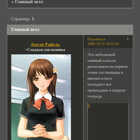
»
Главный холл
Страница:
1
Главный холл
1
Поделиться
2008-10-21 16:32:45
Амели Рафель
~Сладкая апельчинка
Это небольшой
главный холл,он
расположен на первом
этаже гостинницы и
именно в него
попадают все
пришедшие в первую
очередь
0