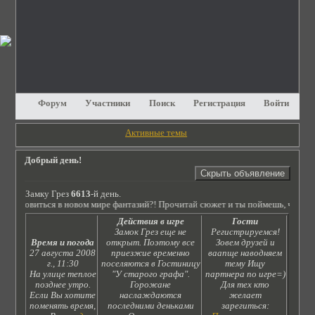
Форум
Участники
Поиск
Регистрация
Войти
Активные темы
Добрый день!
Замку Грез
6613
-й день.
новом мире фантазий?! Прочитай сюжет и ты поймешь, что рол подобной этой н
Действия в игре
Гости
Замок Грез еще не
Регистрируемся!
Время и погода
открыт. Поэтому все
Зовем друзей и
27 августа 2008
приезжие временно
ваапще наводняем
г., 11:30
поселяются в Гостиницу
тему Ищу
На улице теплое
"У старого графа".
партнера по игре=)
позднее утро.
Горожане
Для тех кто
Если Вы хотите
наслаждаются
желает
поменять время,
последними деньками
зарегиться: