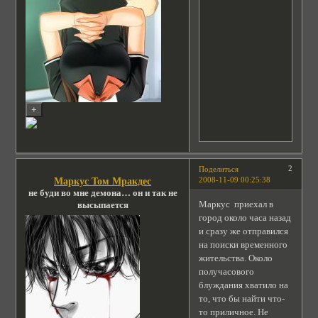
2
Поделиться
2008-11-09 00:25:38
Маркус Том Мракдес
не буди во мне демона… он и так не
Маркус приехал в
высыпается
город около часа назад
и сразу же отправился
на поиски временного
жительства. Около
получасового
блуждания хватило на
то, что бы найти что-
то приличное. Не