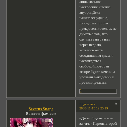
лишь светлое
настроение и тепло
внутри. День
начинался удачно,
город был просто
прекрасен, хотелось не
думать о том, что
случить завтра или
через неделю,
хотелось жить
сегодняшним днем и
наслаждаться
свободой, которая
вскоре будет заменена
уроками в академии и
прочими делами...
0
9
Поделиться
2008-11-13 19:25:19
Severus Snape
Ванилле-фамилле
- Да в общем-то и не
за что.
- Парень второй