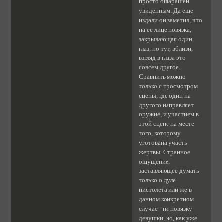
просто ошарашен
увиденным. Да еще
издали он заметил, что
на ее лице повязка,
закрывающая один
глаз, но тут, вблизи,
взгляд в глаза это
совсем другое.
Сравнить можно
только с просмотром
сцены, где один на
другого направляет
оружие, и участием в
этой сцене на месте
того, которому
уготована участь
жертвы. Странное
ощущение,
заставляющее думать
только о дуле
пистолета или же в
данном конкретном
случае - на повязку
девушки, но, как уже