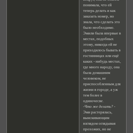
понимала, что ей
теперь делать и как
заказать номер, но
знала, что сделать это
было необходимо.
Эмили была впервые в
местах, подобных
этому, никогда ей не
приходилось бывать в
гостинницах или ещё
каких - нибудь местах,
где много народу, она
была домашним
человеком, не
приспособленным для
жизни в городе, а уж
тем более в
одиночесве.
-Что же делать?
-
Эми растерялась,
выискивающим
взглядом оглядывая
прохожих, но не