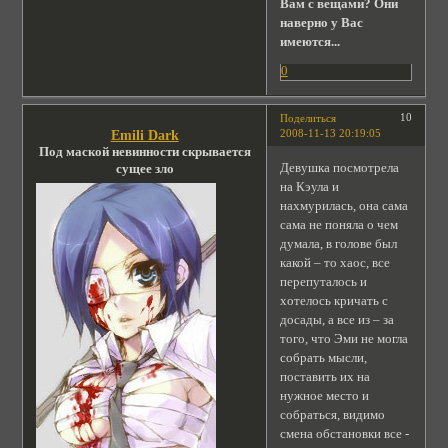
Вам с вещами? Они
наверно у Вас
имеются...
0
10
Поделиться
2008-11-13 20:19:05
Emili Dark
Под маской невинности скрывается
Девушка посмотрела
сущее зло
на Кэула и
нахмурилась, она сама
сама не поняла о чем
думала, в голове был
какой – то хаос, все
перепуталось и
хотелось кричать с
досады, а все из – за
того, что Эми не могла
собрать мысли,
поставить их на
нужное место и
собраться, видимо
смена обстановки все -