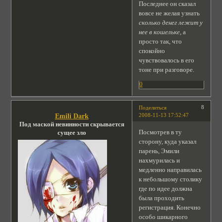
Последнее он сказал
вовсе не желая узнать
сколько денег лежит у
нее в кошельке
, а
просто так, что
спокойно
чувствовалось в его
тоне при разговоре.
0
8
Поделиться
2008-11-13 17:52:47
Emili Dark
Под маской невинности скрывается
Посмотрев в ту
сущее зло
сторону, куда указал
парень, Эмили
нахмурилась и
медленно направилась
к небольшому столику
где по идее должна
была проходить
регистрация. Конечно
особо шикарного