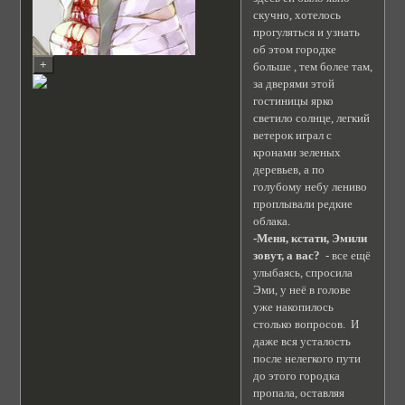
скучно, хотелось
прогуляться и узнать
об этом городке
больше , тем более там,
за дверями этой
гостиницы ярко
светило солнце, легкий
ветерок играл с
кронами зеленых
деревьев, а по
голубому небу лениво
проплывали редкие
облака.
-Меня, кстати, Эмили
зовут, а вас?
- все ещё
улыбаясь, спросила
Эми, у неё в голове
уже накопилось
столько вопросов. И
даже вся усталость
после нелегкого пути
до этого городка
пропала, оставляя