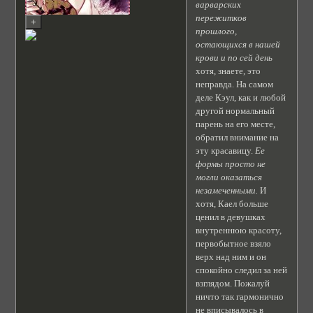
варварских
пережитков
прошлого,
остающихся в нашей
крови и по сей день
хотя, знаете, это
неправда. На самом
деле Кэул, как и любой
другой нормальный
парень на его месте,
обратил внимание на
эту красавицу.
Ее
формы просто не
могли оказаться
незамеченными.
И
хотя, Каел больше
ценил в девушках
внутреннюю красоту,
первобытное взяло
верх над ним и он
спокойно следил за ней
взглядом. Пожалуй
ничто так гармонично
не вписывалось в