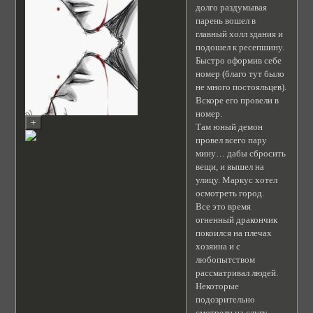
долго раздумывая
парень вошел в
главный холл здания и
подошел к ресепшину.
Быстро оформив себе
номер (благо тут было
не много постояльцев).
Вскоре его провели в
номер.
Там юный демон
провел всего пару
мину… дабы сбросить
вещи, и вышел на
улицу. Маркус хотел
осмотреть город.
Все это время
огненный дракончик
покоился на плечах
хозяина и с
любопытством
рассматривал людей.
Некоторые
подозрительно
смотрели на слугу