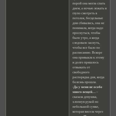
порой она могла спать
днем, а ночью лежать и
глупо смотреть в
потолок, бесцельные
дни сбивались, она не
понимала, когда надо
проснуться, чтобы
было утро, а когда
следовало заснуть,
чтобы все было по
расписанию. Вскоре
она привыкла к этому
и долго пришлось
отвыкать от
свободного
распорядка дня, когда
болезнь прошла.
-Да у меня не особо
много вещей…
–
сказала девушка,
хлопнув рукой по
небольшой сумке,
которая висела через