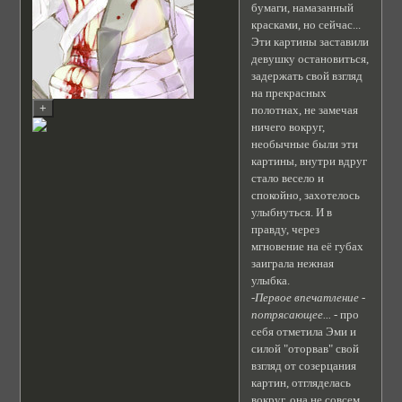
бумаги, намазанный
красками, но сейчас...
Эти картины заставили
девушку остановиться,
задержать свой взгляд
на прекрасных
полотнах, не замечая
ничего вокруг,
необычные были эти
картины, внутри вдруг
стало весело и
спокойно, захотелось
улыбнуться. И в
правду, через
мгновение на её губах
заиграла нежная
улыбка.
-Первое впечатление -
потрясающее...
- про
себя отметила Эми и
силой "оторвав" свой
взгляд от созерцания
картин, отгляделась
вокруг, она не совсем