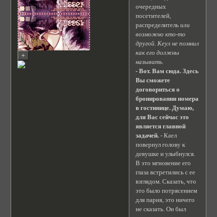
очередных
посетителей,
распределитель
или
возможно кто-то
другой. Кеул не помнил
как его должны
называть.
- Вот. Вам сюда. Здесь
Вы сможете
договориться о
бронировании номера
в гостинице. Думаю,
для Вас сейчас это
является главной
задачей.
- Каел
повернул голову к
девушке и улыбнулся.
В это мгновение его
глаза встретились с ее
взглядом. Сказать, что
это было потрясением
для парня, это ничего
не сказать. Он был