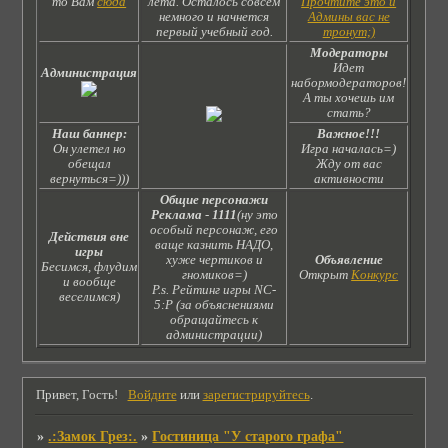
то Вам
сюда
лета. Осталось совсем
Прочтите это и
немного и начнется
Админы вас не
первый учебный год.
тронут;)
Модераторы
Идет
Администрация
набормодераторов!
А ты хочешь им
стать?
Наш баннер:
Важное!!!
Он улетел но
Игра началась=)
обещал
Жду от вас
вернуться=)))
активности
Общие персонажи
Реклама
-
1111
(ну это
особый персонаж, его
Действия вне
ваще казнить НАДО,
игры
хуже чертиков и
Объявление
Бесимся, флудим
гномиков=)
Открыт
Конкурс
и вообще
P.s. Рейтинг игры NC-
веселимся)
5:Р (за объяснениями
обращайтесь к
администрации)
Привет, Гость!
Войдите
или
зарегистрируйтесь
.
»
.:Замок Грез:.
»
Гостиница "У старого графа"