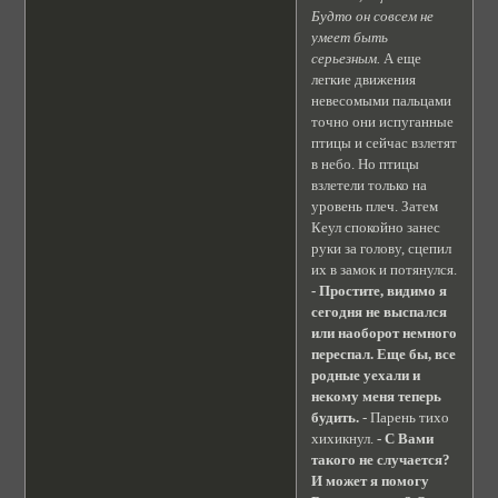
Будто он совсем не
умеет быть
серьезным.
А еще
легкие движения
невесомыми пальцами
точно они испуганные
птицы и сейчас взлетят
в небо. Но птицы
взлетели только на
уровень плеч. Затем
Кеул спокойно занес
руки за голову, сцепил
их в замок и потянулся.
- Простите, видимо я
сегодня не выспался
или наоборот немного
переспал. Еще бы, все
родные уехали и
некому меня теперь
будить.
- Парень тихо
хихикнул.
- С Вами
такого не случается?
И может я помогу