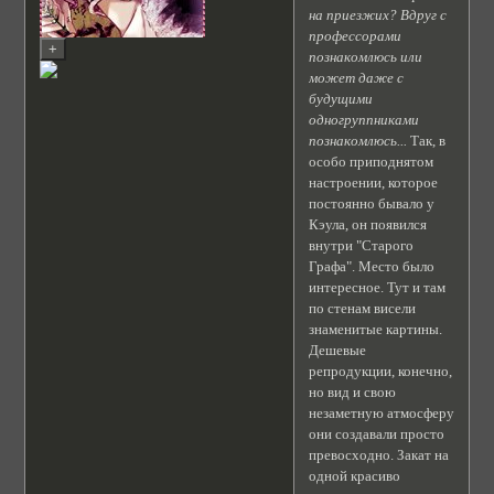
на приезжих? Вдруг с
профессорами
познакомлюсь или
может даже с
будущими
одногруппниками
познакомлюсь...
Так, в
особо приподнятом
настроении, которое
постоянно бывало у
Кэула, он появился
внутри "Старого
Графа". Место было
интересное. Тут и там
по стенам висели
знаменитые картины.
Дешевые
репродукции, конечно,
но вид и свою
незаметную атмосферу
они создавали просто
превосходно. Закат на
одной красиво