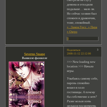
демона и отходили
подальше… мало ли.
Но сейчас хозяин был
спокоен и дракончик,
тоже, спокойный.
» .:Замок Грез:. » Парк
» Озеро
0
3
Поделиться
2008-11-12 22:12:00
Severus Snape
Ванилле-фамилле
>>> Now loading new
location >>> Начало
игры.
Улыбаясь самому себе,
парень спокойно
вошел в холл
гостиницы.
А почему
бы собственно и нет?
Разве нельзя хоть
мельком посмотреть