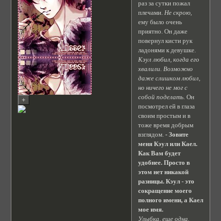
раз за сутки пожал
плечами.
Не скрою,
ему было очень
приятно. Он даже
повернул кисти рук
ладонями к девушке.
Кэул любил, когда его
хвалили. Возможно
даже слишком любил,
но ничего не мог с
собой поделать.
Он
посмотрел ей в глаза
своим простым и в
тоже время добрым
взглядом.
- Зовите
меня Кэул или Каел.
Как Вам будет
удобнее. Просто в
этом нет никакой
разницы. Кэул - это
сокращение моего
полного имени, а Каел
мое имя.
Улыбка, еще одна.