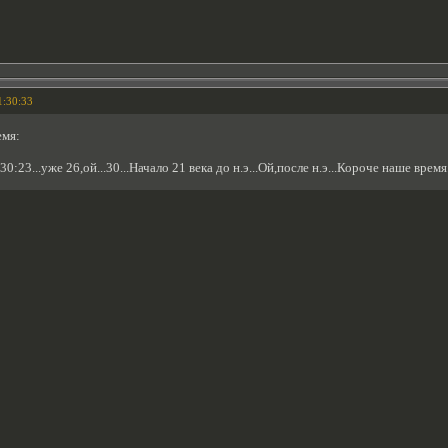
1:30:33
емя:
:30:23...уже 26,ой...30...Начало 21 века до н.э...Ой,после н.э...Короче наше время.