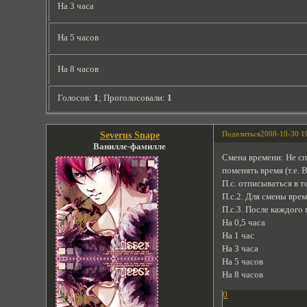
На 3 часа
На 5 часов
На 8 часов
Голосов:
1
;
Проголосовали:
1
Поделиться
2008-10-30 1
Severus Snape
Ванилле-фамилле
Смена времени: Не сп
поменять время (т.е.
П.с. отписываться в т
П.с.2. Для смены вр
П.с.3. После каждого 
На 0,5 часа
На 1 час
На 3 часа
На 5 часов
На 8 часов
0