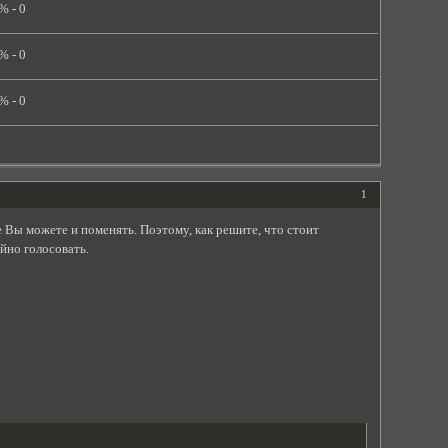
% - 0
% - 0
% - 0
1
е Вы можете и поменять. Поэтому, как решите, что стоит
йно голосовать.