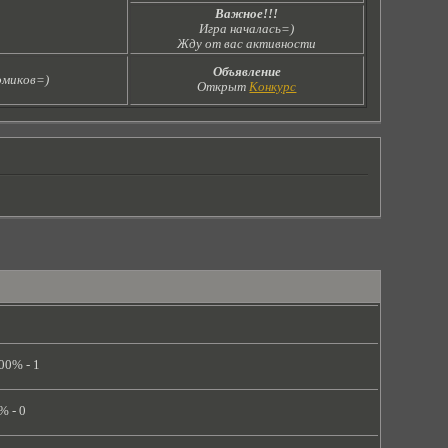
Важное!!!
Игра началась=)
Жду от вас активности
Объявление
омиков=)
Открыт
Конкурс
00% - 1
% - 0