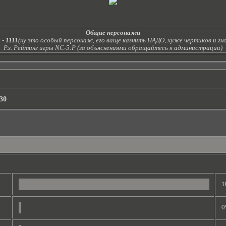
Общие персонажи
а
-
1111
(ну это особый персонаж, его ваще казнить НАДО, хуже чертиков и гн
P.s. Рейтинг игры NC-5:Р (за объяснениями обращайтесь к администрации)
:30
1
0