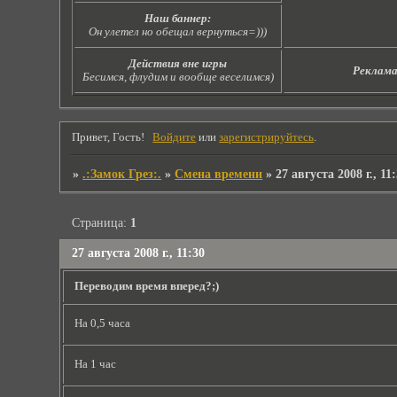
Наш баннер:
Он улетел но обещал вернуться=)))
Действия вне игры
Реклам
Бесимся, флудим и вообще веселимся)
Привет, Гость!
Войдите
или
зарегистрируйтесь
.
»
.:Замок Грез:.
»
Смена времени
»
27 августа 2008 г., 11
Страница:
1
27 августа 2008 г., 11:30
Переводим время вперед?;)
На 0,5 часа
На 1 час