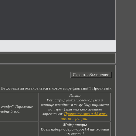
шь ли остановиться в новом мире фантазий?! Прочитай сюжет и ты поймешь, чт
Гости
Регистрируемся! Зовем друзей и
ваапще наводняем тему Ищу партнера
о графа". Горожане
по игре=) Для тех кто желает
чебный год.
зарегиться:
Прочтите это и Админы
вас не тронут;)
Модераторы
Идет набормодераторов! А ты хочешь
им стать?