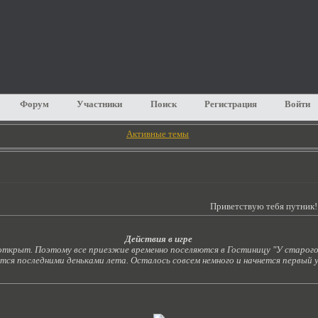
Форум
Участники
Поиск
Регистрация
Войти
Активные темы
Приветствую тебя путник! Не хоче
Действия в игре
 открыт. Поэтому все приезжие временно поселяются в Гостиницу "У старог
ся последними деньками лета. Осталось совсем немного и начнется первый у