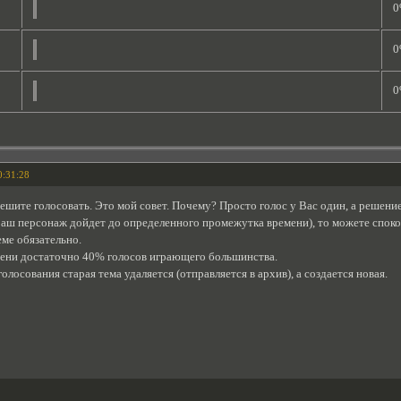
0
0
0
0:31:28
ешите голосовать. Это мой совет. Почему? Просто голос у Вас один, а решени
 Ваш персонаж дойдет до определенного промежутка времени), то можете споко
еме обязательно.
емени достаточно 40% голосов играющего большинства.
голосования старая тема удаляется (отправляется в архив), а создается новая.