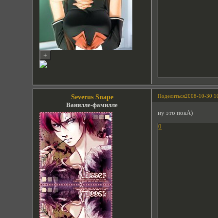
Поделиться
2008-10-30 1
Severus Snape
Ванилле-фамилле
ну это покА)
0